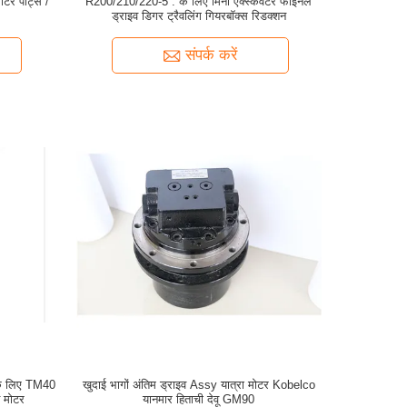
र पार्ट्स /
R200/210/220-5 . के लिए मिनी एक्स्कवेटर फाइनल
ड्राइव डिगर ट्रैवलिंग गियरबॉक्स रिडक्शन
संपर्क करें
े लिए TM40
खुदाई भागों अंतिम ड्राइव Assy यात्रा मोटर Kobelco
 मोटर
यानमार हिताची देवू GM90