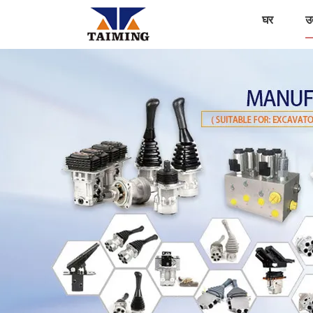
घर
उत