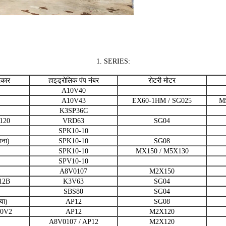
1. SERIES:
रकार
हाइड्रोलिक पंप नंबर
रोटरी मोटर
A10V40
A10V43
EX60-1HM / SG025
M
K3SP36C
120
VRD63
SG04
SPK10-10
ाना)
SPK10-10
SG08
SPK10-10
MX150 / M5X130
SPV10-10
A8V0107
M2X150
12B
K3V63
SG04
SBS80
SG04
या)
AP12
SG08
20V2
AP12
M2X120
A8V0107 / AP12
M2X120