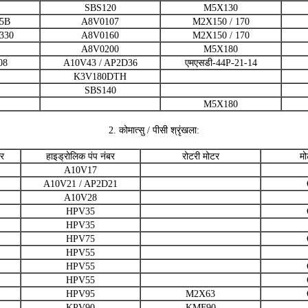
SBS120
M5X130
25B
A8V0107
M2X150 / 170
330
A8V0160
M2X150 / 170
A8V0200
M5X180
08
A10V43 / AP2D36
एमएसडी-44P-21-14
K3V180DTH
SBS140
M5X180
2. कोमात्सु / पीसी श्रृंखला:
ार
हाइड्रोलिक पंप नंबर
रोटरी मोटर
मो
A10V17
A10V21 / AP2D21
A10V28
HPV35
HPV35
HPV75
HPV55
HPV55
HPV55
HPV95
M2X63
KPV90
KMF90