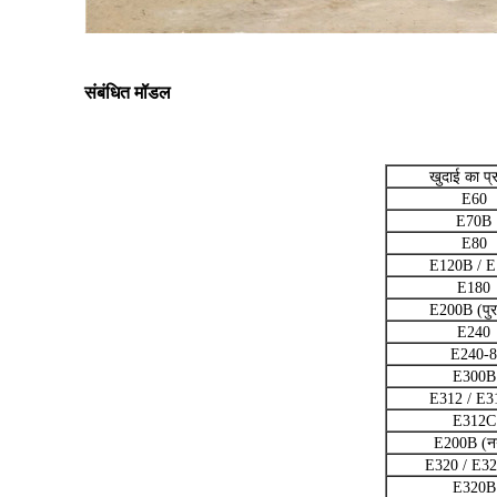
संबंधित मॉडल
खुदाई का प्
E60
E70B
E80
E120B / E
E180
E200B (पुर
E240
E240-8
E300B
E312 / E3
E312C
E200B (न
E320 / E3
E320B