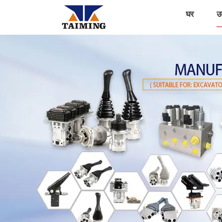
घर
उत