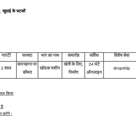
खुदाई के घटकों
,
गारंटी
फायदा
भाग का नाम
समारोह
सर्विस
विशेष सेवा
कारखाना पर
खेती के लिए,
24 घंटे
2 साल
खोदक मशीन
dropship
कीमत
निर्माण
ऑनलाइन
ेमाल किया;
ैं;
त करेंगे।