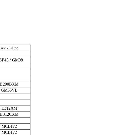
यात्रा मोटर
SF45 / GM08
E200BXM
GM35VL
E312XM
E312CXM
MCB172
MCB172