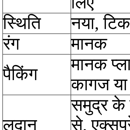
लिए
स्थिति
नया, टि
रंग
मानक
मानक प्ल
पैकिंग
कागज या
समुद्र के 
लदान
से, एक्सप्