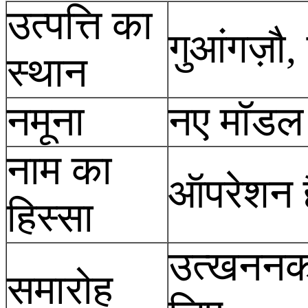
उत्पत्ति का
गुआंगज़ौ,
स्थान
नमूना
नए मॉडल
नाम का
ऑपरेशन ह
हिस्सा
उत्खननकर
समारोह