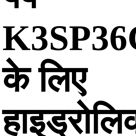
K3SP36
के लिए
हाइड्रोलि