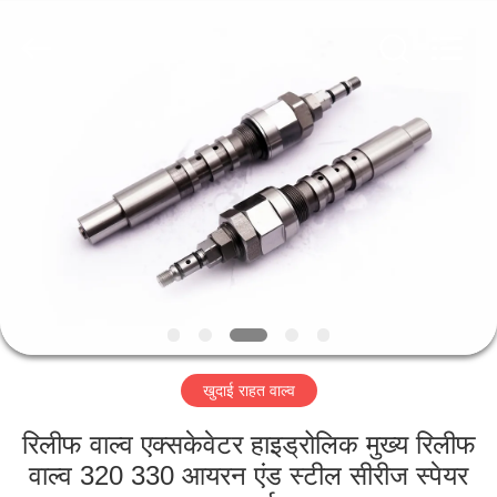
Taiming
Hydraulic
Technology
Co.,
Ltd.
All
Rights
Reserved.
घर
उत्पादों
हमारे
बारे
में
खुदाई राहत वाल्व
कारखाना
भ्रमण
रिलीफ वाल्व एक्सकेवेटर हाइड्रोलिक मुख्य रिलीफ
वाल्व 320 330 आयरन एंड स्टील सीरीज स्पेयर