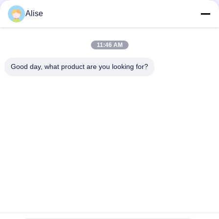
संपर्क
Alise
लोकप्रिय श्रेणियां
सभी
11:46 AM
Good day, what product are you looking for?
खुदाई हाइड्रोलिक मोटर
अंतिम ड्राइव यात्रा मोटर
खुदाई करने वाला
खुदाई करने वाला
जॉयस्टिक
जॉयस्टिक पुशर
स्लीविंग रिंग बेयरिंग
खुदाई फुट पेडल वाल्व
खुदाई हाइड्रोलिक पंप
खुदाई हाइड्रोलिक पार्ट्स
सदस्यता लें