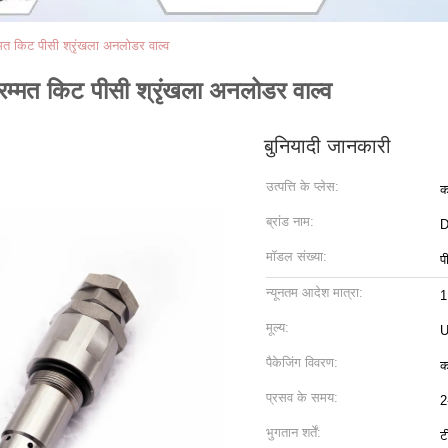
रम्मत किट पीसी श्रृंखला अनलोडर वाल्व
 मरम्मत किट पीसी श्रृंखला अनलोडर वाल्व
बुनियादी जानकारी
उत्पत्ति के प्लेस:
क
ब्रांड नाम:
D
मॉडल संख्या:
प
न्यूनतम आदेश मात्रा:
1
मूल्य:
U
पैकेजिंग विवरण:
क
प्रसव के समय:
2
भुगतान शर्तें:
ट