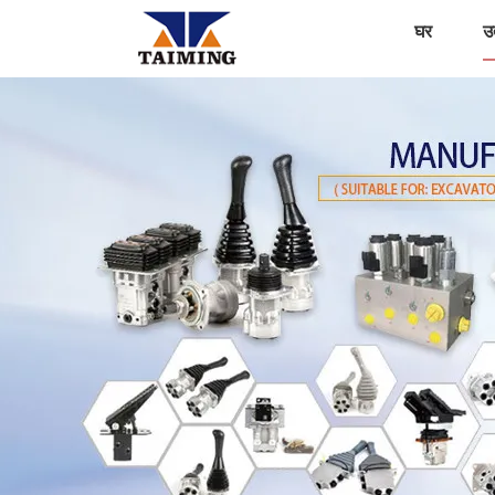
घर
उत