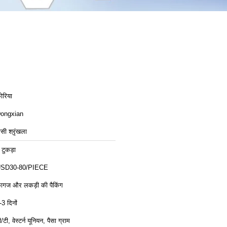
ोरिया
ongxian
ीसी श्रृंखला
 टुकड़ा
SD30-80/PIECE
ागज और लकड़ी की पैकिंग
-3 दिनों
ी/टी, वेस्टर्न यूनियन, पैसा ग्राम