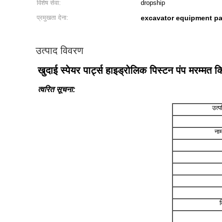
विशेष सेवा:
dropship
प्रमुखता देना:
excavator equipment pa
उत्पाद विवरण
खुदाई स्पेयर पार्ट्स हाइड्रोलिक पिस्टन पंप मरम्मत
त्वरित सूचना:
उत्प
नाम
व