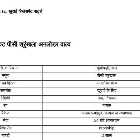
rts
खुदाई रिप्लेसमेंट पार्ट्स
,
 किट पीसी श्रृंखला अनलोडर वाल्व
त्ति का स्थान
गुआंगज़ौ, चीन
नमूना
पीसी श्रृंखला
 का हिस्सा
अनलोडर वाल्व
समारोह
खुदाई के लिए
स्थिति
नया, टिकाऊ
रंग
मानक
पैकेज
मानक प्लाईवुड, कागज या आवश्यक
सेवा
24 घंटे ऑनलाइन
िशेष सेवा
dropship
गारंटी
2 साल