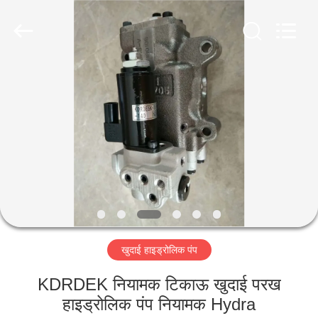
Taiming
Hydraulic
Technology
Co.,
Ltd.
All
Rights
Reserved.
घर
उत्पादों
हमारे
बारे
में
खुदाई हाइड्रोलिक पंप
कारखाना
भ्रमण
KDRDEK नियामक टिकाऊ खुदाई परख
हाइड्रोलिक पंप नियामक Hydra