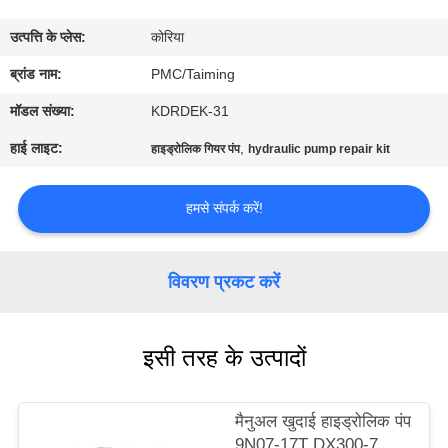
गुणवत्ता
उत्पत्ति के प्लेस:
कोरिया
नियंत्रण
ब्रांड नाम:
PMC/Taiming
संपर्क
मॉडल संख्या:
KDRDEK-31
करें
हाई लाइट:
,
हाइड्रोलिक गियर पंप
hydraulic pump repair kit
एक
हमसे संपर्क करें!
उद्धरण
का
विवरण प्रकट करें
अनुरोध
करें
इसी तरह के उत्पादों
साइटमैप
मैनुअल खुदाई हाइड्रोलिक पंप
9N07-17T DX300-7