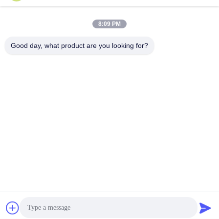
लोकप्रिय श्रेणियां
सभी
8:09 PM
Good day, what product are you looking for?
खुदाई हाइड्रोलिक मोटर
अंतिम ड्राइव यात्रा मोटर
खुदाई करने वाला
खुदाई करने वाला
जॉयस्टिक
जॉयस्टिक पुशर
स्लीविंग रिंग बेयरिंग
खुदाई फुट पेडल वाल्व
खुदाई हाइड्रोलिक पंप
खुदाई हाइड्रोलिक पार्ट्स
सदस्यता लें