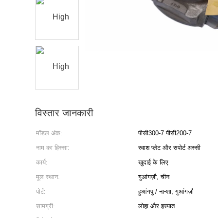
विस्तार जानकारी
मॉडल अंक:
पीसी300-7 पीसी200-7
नाम का हिस्सा:
स्वाश प्लेट और सपोर्ट अस्सी
कार्य:
खुदाई के लिए
मूल स्थान:
गुआंगज़ौ, चीन
पोर्ट:
हुआंगपु / नान्शा, गुआंगज़ौ
सामग्री:
लोहा और इस्पात