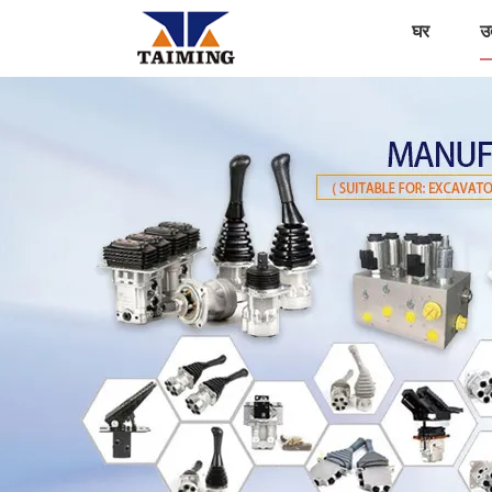
घर
उत