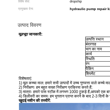
विशेष सेवा:
dropship
प्रमुखता देना:
hydraulic pump repair k
उत्पाद विवरण
मूलभूत जानकारी:
उत्पत्ति स्थान
बंदरगाह
भाग का नाम
कार्य
स्थिति
रंग
पैकिंग
शिपमेंट
विशेषताएं:
1) मूल कच्चा माल: हमारे सभी उत्पादों में उच्च गुणवत्ता वाले कच्चे
2) निरीक्षणः हम बहुत सख्त निरीक्षण प्रक्रिया करते हैं;
3) मात्राः हमारे पास स्टॉक में लगभग 1000 टुकड़े हैं,आपको एक बार 
4) डिलीवरी का समयः हम भुगतान प्राप्त करने के बाद 2-3 दिनों के
खुदाई मशीन की तस्वीरें: