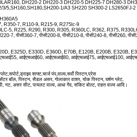
SOLAR160, DH220-2 DH220-3 DH220-5 DH225-7 DH280-3 DH
/2/3/5,SH160,SH180,SH200-1/A3 SH220 SH300-2 LS2650FJ-2
SH360A5
7, R350-7, R110-9, R215-9, R275lc-9
0LC-5, R225, R290, R300, R305, R360LC, R362, R375, R330
सी220-7, पीसी360-7, पीसी200-8, पीसी210-8, पीसी240-8, पीसी260, पीस
320D, E325D, E330D, E360D, E70B, E120B, E200B, E320B, E
ईएचआई55, आईएचआई60, आईएचआई80, आईएचआई75, आईएचआई100, आईए
प्लेट,सपोर्ट,ड्राइव शाफ्ट,चार्ज पंप,वाल्व,सर्वो पिस्टन,प्रेस
िन, सेंटर बॉल, पिस्टन, सैडल असर, गोलाकार वाशर, योक पिस्टन, घर्षण प्लेट,
ड़ी, नट, असर सीट, पायलट वाल्व, आधा गेंद, सॉकेट बोल्ट, राहत वाल्व आदि।