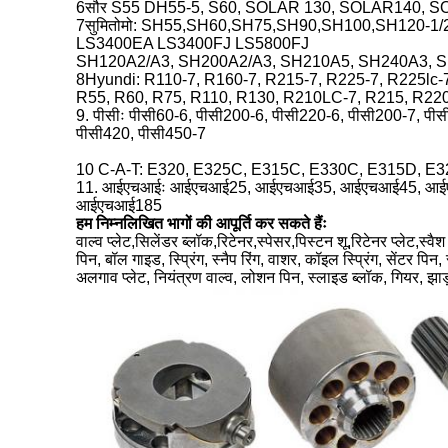
6सौर S55 DH55-5, S60, SOLAR 130, SOLAR140, 
7सुमितोमो: SH55,SH60,SH75,SH90,SH100,SH120-1
LS3400EA LS3400FJ LS5800FJ
SH120A2/A3, SH200A2/A3, SH210A5, SH240A3, 
8Hyundi: R110-7, R160-7, R215-7, R225-7, R225lc-
R55, R60, R75, R110, R130, R210LC-7, R215, R22
9. पीसीः पीसी60-6, पीसी200-6, पीसी220-6, पीसी200-7, पी
पीसी420, पीसी450-7
10 C-A-T: E320, E325C, E315C, E330C, E315D, E
11. आईएचआईः आईएचआई25, आईएचआई35, आईएचआई45, आ
आईएचआई185
हम निम्नलिखित भागों की आपूर्ति कर सकते हैंः
वाल्व प्लेट,सिलेंडर ब्लॉक,रिटेनर,स्पेसर,पिस्टन शू,रिटेनर प्लेट,स्वैश 
पिन, बॉल गाइड, स्प्रिंग, स्नैप रिंग, वाशर, कॉइल स्प्रिंग, सेंटर प
अलगाव प्लेट, नियंत्रण वाल्व, लोशन पिन, स्लाइड ब्लॉक, गियर, झा