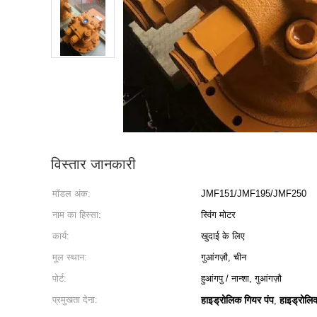
विस्तार जानकारी
मॉडल अंक:
JMF151/JMF195/JMF250
नाम का हिस्सा:
स्विंग मोटर
कार्य:
खुदाई के लिए
मूल स्थान:
गुआंगज़ौ, चीन
पोर्ट:
हुआंगपु / नान्शा, गुआंगज़ौ
प्रमुखता देना:
हाइड्रोलिक गियर पंप
हाइड्रोलि
,