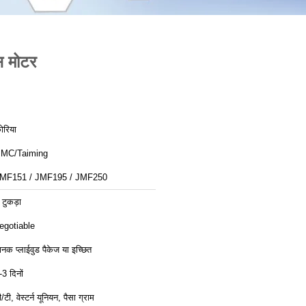
स मोटर
ोरिया
MC/Taiming
MF151 / JMF195 / JMF250
 टुकड़ा
egotiable
ानक प्लाईवुड पैकेज या इच्छित
-3 दिनों
ी/टी, वेस्टर्न यूनियन, पैसा ग्राम