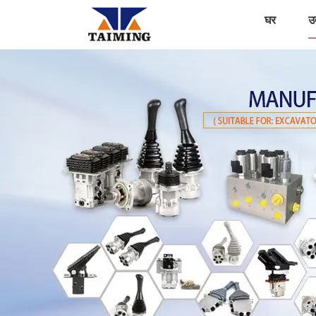
घर
उत