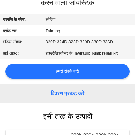
करने वाला जॉयस्टिक
गुणवत्ता
नियंत्रण
उत्पत्ति के प्लेस:
कोरिया
ब्रांड नाम:
Taiming
संपर्क
करें
मॉडल संख्या:
320D 324D 325D 329D 330D 336D
हाई लाइट:
,
हाइड्रोलिक गियर पंप
hydraulic pump repair kit
एक
हमसे संपर्क करें!
उद्धरण
का
अनुरोध
विवरण प्रकट करें
करें
इसी तरह के उत्पादों
साइटमैप