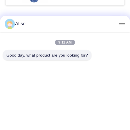
लोकप्रिय श्रेणियां
सभी
Alise
खुदाई हाइड्रोलिक मोटर
अंतिम ड्राइव यात्रा मोटर
9:11 AM
Good day, what product are you looking for?
खुदाई करने वाला
खुदाई करने वाला
जॉयस्टिक
जॉयस्टिक पुशर
स्लीविंग रिंग बेयरिंग
खुदाई फुट पेडल वाल्व
खुदाई हाइड्रोलिक पंप
खुदाई हाइड्रोलिक पार्ट्स
सदस्यता लें