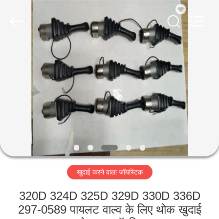
Taiming
Hydraulic
Technology
Co.,
Ltd.
All
Rights
Reserved.
घर
उत्पादों
हमारे
बारे
में
खुदाई करने वाला जॉयस्टिक
कारखाना
भ्रमण
320D 324D 325D 329D 330D 336D
297-0589 पायलट वाल्व के लिए थोक खुदाई