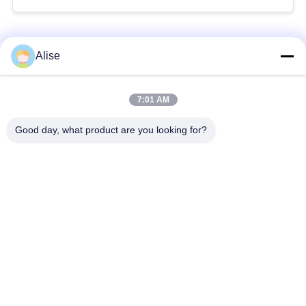
लोकप्रिय श्रेणियां
सभी
Alise
खुदाई हाइड्रोलिक मोटर
अंतिम ड्राइव यात्रा मोटर
7:01 AM
Good day, what product are you looking for?
खुदाई करने वाला
खुदाई करने वाला
जॉयस्टिक
जॉयस्टिक पुशर
स्लीविंग रिंग बेयरिंग
खुदाई फुट पेडल वाल्व
खुदाई हाइड्रोलिक पंप
खुदाई हाइड्रोलिक पार्ट्स
सदस्यता लें