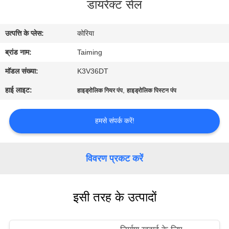
डायरेक्ट सेल
गुणवत्ता
नियंत्रण
उत्पत्ति के प्लेस:
कोरिया
ब्रांड नाम:
Taiming
संपर्क
करें
मॉडल संख्या:
K3V36DT
हाई लाइट:
,
हाइड्रोलिक गियर पंप
हाइड्रोलिक पिस्टन पंप
एक
हमसे संपर्क करें!
उद्धरण
का
अनुरोध
विवरण प्रकट करें
करें
इसी तरह के उत्पादों
साइटमैप