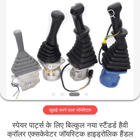
Taiming
Hydraulic
Technology
Co.,
Ltd.
All
Rights
Reserved.
घर
उत्पादों
हमारे
बारे
में
खुदाई करने वाला जॉयस्टिक
कारखाना
भ्रमण
स्पेयर पार्ट्स के लिए बिल्कुल नया स्टैंडर्ड हैवी
क्रॉलर एक्सकेवेटर जॉयस्टिक हाइड्रोलिक हैंडल