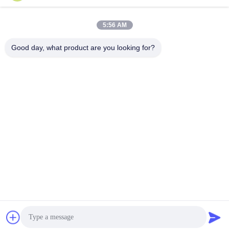
लोकप्रिय श्रेणियां
सभी
5:56 AM
Good day, what product are you looking for?
खुदाई हाइड्रोलिक मोटर
अंतिम ड्राइव यात्रा मोटर
खुदाई करने वाला
खुदाई करने वाला
जॉयस्टिक
जॉयस्टिक पुशर
स्लीविंग रिंग बेयरिंग
खुदाई फुट पेडल वाल्व
खुदाई हाइड्रोलिक पंप
खुदाई हाइड्रोलिक पार्ट्स
सदस्यता लें