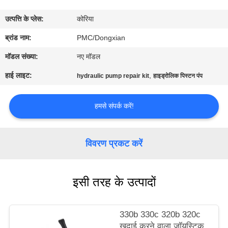
गुणवत्ता
उत्पत्ति के प्लेस:
कोरिया
नियंत्रण
ब्रांड नाम:
PMC/Dongxian
संपर्क
मॉडल संख्या:
नए मॉडल
करें
हाई लाइट:
,
hydraulic pump repair kit
हाइड्रोलिक पिस्टन पंप
एक
हमसे संपर्क करें!
उद्धरण
का
विवरण प्रकट करें
अनुरोध
करें
इसी तरह के उत्पादों
साइटमैप
330b 330c 320b 320c
खुदाई करने वाला जॉयस्टिक