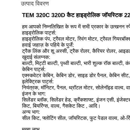
उत्पाद विवरण
TEM 320C 320D कैट हाइड्रोलिक जॉयस्टिक 22
हम आपको निम्नलिखित के रूप में सभी प्रकार के उत्खनन स्पेय
हाइड्रोलिक पार्ट्स:
हाइड्रोलिक पंप, ट्रैवल मोटर, स्विंग मोटर, ट्रैवल गियरबॉक
हवाई जहाज़ के पहिये के पुर्जे:
ट्रैक लिंक और शू अस्सी, ट्रैक रोलर, कैरियर रोलर, आइडल
खुदाई संलग्नक:
बाल्टी, मिट्टी बाल्टी, पृथ्वी बाल्टी, भारी शुल्क रॉक बाल्ट
केबिन पार्ट्स:
एक्स्कवेटर केबिन, केबिन डोर, साइड डोर पैनल, केबिन सी
इलेक्ट्रिक पार्ट्स:
नियंत्रक, मॉनिटर, पैनल, थ्रॉटल मोटर, सोलेनॉइड वाल्व, व
इंजन के भाग:
सिलेंडर ब्लॉक, सिलेंडर हेड, क्रैंकशाफ्ट, इंजन एसी, इंजेक्
किट, बियरिंग्स, वाल्व, गैसकेट किट , आदि।
अन्य भाग:
सील किट, फ्लोटिंग सील, जॉयस्टिक, फुट पेडल वाल्व, ओ-र
मुख्य लाभ