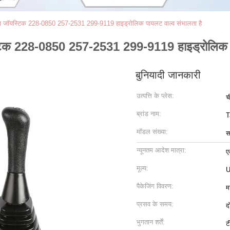
 जॉयस्टिक 228-0850 257-2531 299-9119 हाइड्रोलिक पायलट वाल्व संभालता है
िक 228-0850 257-2531 299-9119 हाइड्रोलिक पा
बुनियादी जानकारी
उत्पत्ति के प्लेस:
च
ब्रांड नाम:
T
मॉडल संख्या:
स
न्यूनतम आदेश मात्रा:
ए
मूल्य:
U
पैकेजिंग विवरण:
म
प्रसव के समय:
द
भुगतान शर्तें:
ट