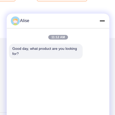
Alise
11:12 AM
Good day, what product are you looking 
for?
हमें मेल करें
Send