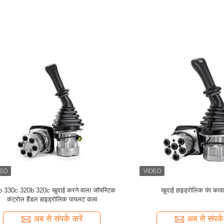
े लिए टिकाऊ गुआंगज़ौ K3V112DT खुदाई
निर्माण मशीनरी खुदाई जॉयस्टिक बाएं दाएं ह
हाइड्रोलिक पंप
नियंत्रक कावासाकी खुदाई मशीनों क
अब से संपर्क करें
अब से संपर्क करें