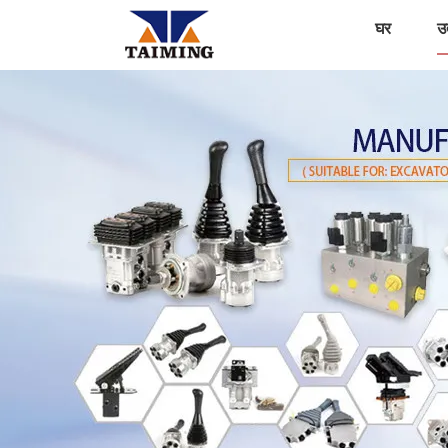
घर
उत