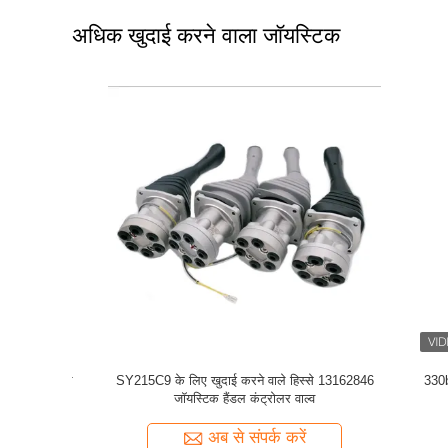
अधिक खुदाई करने वाला जॉयस्टिक
ैंडल
खुदाई हाइड्रोलिक पंप कवासकी संभालते हैं
निर्माण क
अब से संपर्क करें